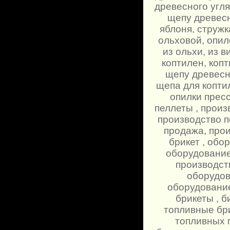
древесного угля
щепу древесн
яблоня, стружк
ольховой, опил
из ольхи, из 
коптилен, коп
щепу древесн
щепа для коптил
опилки прес
пеллеты , произ
производство п
продажа, прои
брикет , обо
оборудование 
производств
оборудов
оборудование
брикеты , 
топливные бри
топливных 