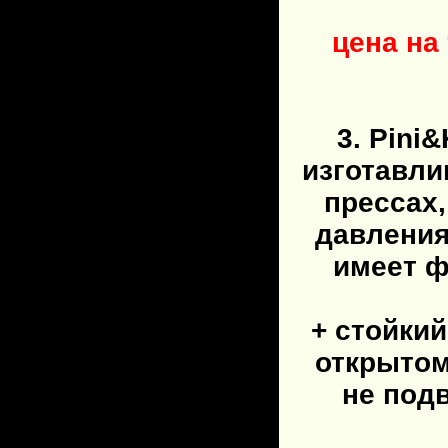
цена на
3. Pini
изготавли
прессах
давления
имеет ф
+ стойки
открытом
не под