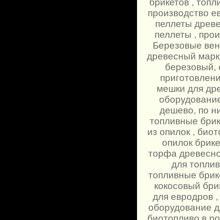
брикетов , топл
производство ев
пеллеты древе
пеллеты , про
Березовые вени
древесный марки
березовый, 
приготовлени
мешки для дре
оборудование.
дешево, по н
топливные брик
из опилок , био
опилок брике
торфа древесно
для топлив
топливные брик
кокосовый бри
для евродров ,
оборудование д
биотопливо в ро