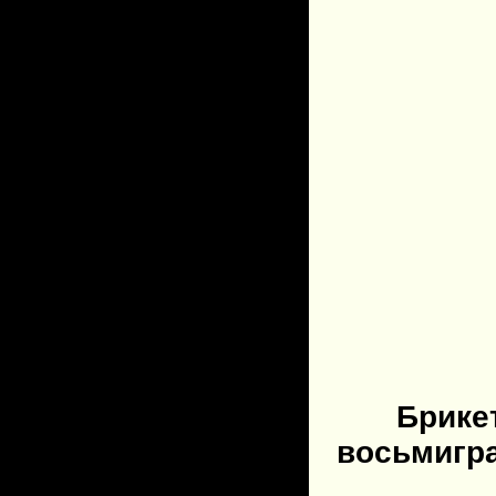
Брикет
восьмигра