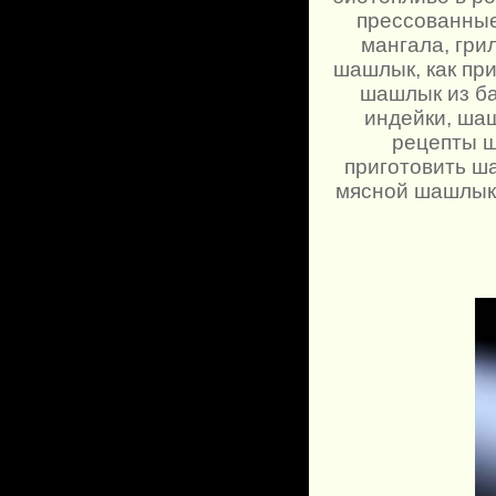
прессованные
мангала, гри
шашлык, как пр
шашлык из б
индейки, шаш
рецепты ш
приготовить ш
мясной шашлык,