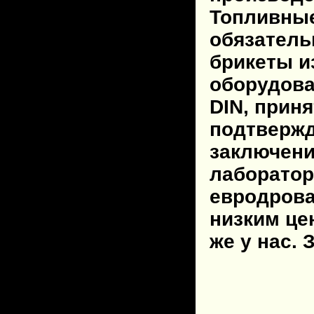
Топливные
обязатель
брикеты и
оборудова
DIN, прин
подтвержд
заключени
лаборатор
евродрова
низким це
же у нас. 