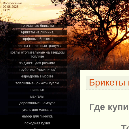
Воскресенье
09.08.2026
14:21
топливные брикеты
брикеты из лигнина
торфяные брикеты
пеллеты.топливные гранулы
котлы отопительные на твёрдом
топливе
жидкость для розжига
трубочист "коминичек"
евродрова в москве
Брикеты 
топливные брикеты куплю
шашлык
мангалы
деревянные шампура
Где куп
уголь для мангала
набор для пикника
походная кухня
Т