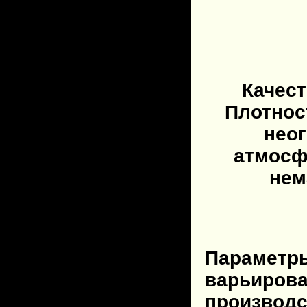
Качест
Плотнос
неог
атмосф
нем
Параметры
варьирова
производс