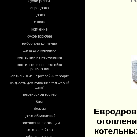
сухой розжиг
евродрова
дрова
спички
копчение
сухое горючее
набор для копчения
щепа для копчения
коптильни из нержавейки
коптильня из нержавейки
разборная
коптильня из нержавейки "профи"
жидкость для копчения "ольховый
дым"
переносной костёр
блог
форум
Евродров
доска объявлений
отопления
полезная информация
котельны
каталог сайтов