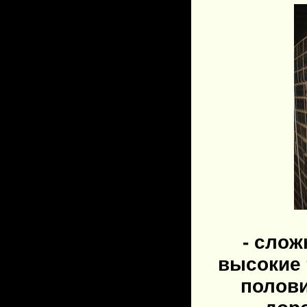
- сло
высокие 
полови