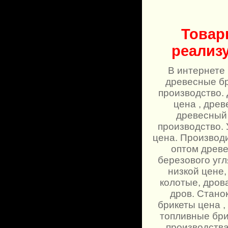
Товар
реализ
В интернете 
древесные бр
производство. 
цена , дре
древесный 
производство. 
цена. Производи
оптом древе
березового угл
низкой цене,
колотые, дров
дров. Стано
брикеты цена ,
топливные бри
производства