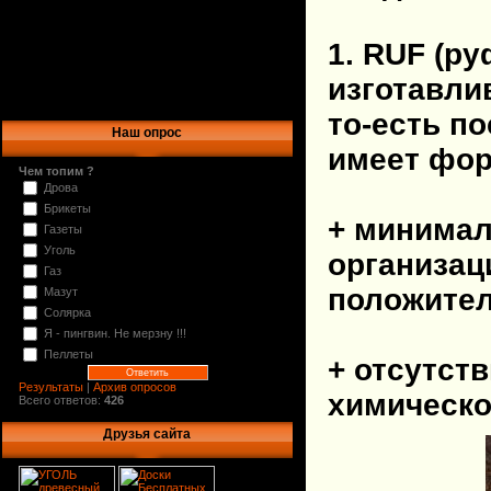
1. RUF (ру
изготавли
то-есть п
Наш опрос
имеет фор
Чем топим ?
Дрова
Брикеты
+ минимал
Газеты
Уголь
организац
Газ
положител
Мазут
Солярка
Я - пингвин. Не мерзну !!!
Пеллеты
+ отсутст
Результаты
|
Архив опросов
химическо
Всего ответов:
426
Друзья сайта