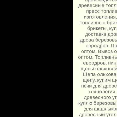
древесные топли
пресс топли
изготовления
топливные брик
брикеты, куп
доставка дро
дрова березовы
евродров. Пр
оптом. Вывоз о
оптом. Топливны
евродров, пин
щепы ольховой
Щепа ольховая
щепу, купим щ
печи для древе
технология,
древесного уг
куплю березовый
для шашлыков
древесный угол