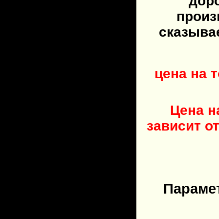
дор
произ
сказыва
цена на 
Цена н
зависит о
Параме