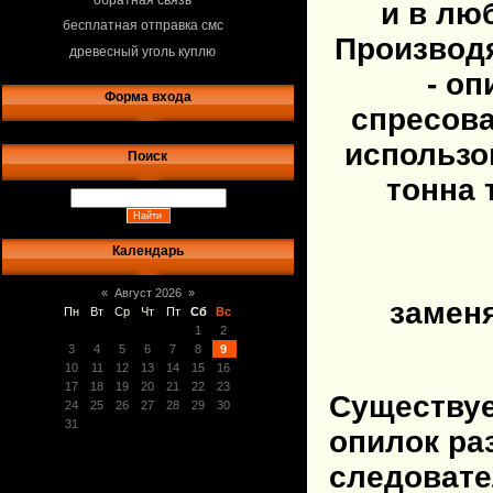
обратная связь
и в лю
бесплатная отправка смс
Производя
древесный уголь куплю
- о
Форма входа
спресов
использо
Поиск
тонна 
Календарь
«
Август 2026
»
замен
Пн
Вт
Ср
Чт
Пт
Сб
Вс
1
2
3
4
5
6
7
8
9
10
11
12
13
14
15
16
17
18
19
20
21
22
23
Существуе
24
25
26
27
28
29
30
31
опилок ра
следовате