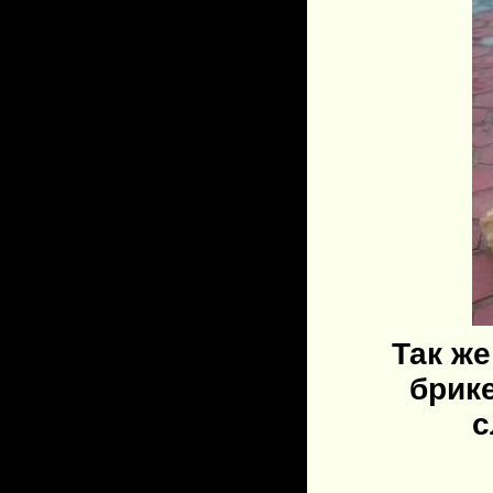
Так ж
брик
с