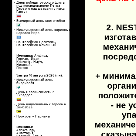
2. NES
изгота
механи
посред
+ минима
органи
положит
- не 
упа
механиче
сказыва